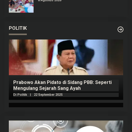
8 Agustus 2026
POLITIK
Prabowo Akan Pidato di Sidang PBB: Seperti
H
Mengulang Sejarah Sang Ayah
m
Di Politik
|
22 September 2025
Di 