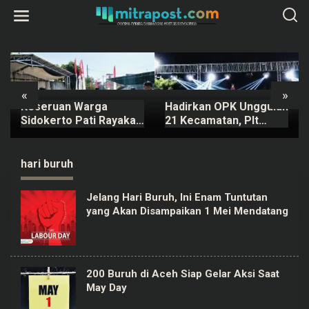
L
e
w
a
t
i
k
e
k
«
»
o
Keseruan Warga
Hadirkan OPK Unggulan
n
t
Sidokerto Pati Rayakan
21 Kecamatan, Plt
e
HUT Kemerdekaan RI,
Bupati Pati Janji Tahun
n
Ada Lomba Estafet
Depan Digelar Lebih
Kelereng dan Baris-
Meriah
hari buruh
berbaris
Jelang Hari Buruh, Ini Enam Tuntutan
yang Akan Disampaikan 1 Mei Mendatang
200 Buruh di Aceh Siap Gelar Aksi Saat
May Day