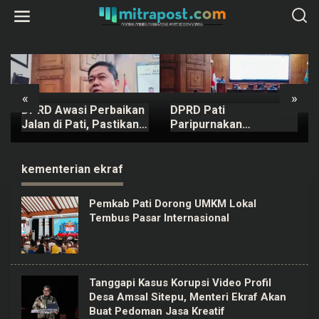
L
e
w
a
t
i
k
e
k
«
»
o
DPRD Awasi Perbaikan
DPRD Pati
n
t
Jalan di Pati, Pastikan
Paripurnakan
e
Kualitas
Rancangan Perubahan
n
KUA-PPAS APBD Tahun
2026
kementerian ekraf
Pemkab Pati Dorong UMKM Lokal
Tembus Pasar Internasional
Tanggapi Kasus Korupsi Video Profil
Desa Amsal Sitepu, Menteri Ekraf Akan
Buat Pedoman Jasa Kreatif