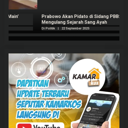
Prabowo Akan Pidato di Sidang PBB: Seperti
H
Mengulang Sejarah Sang Ayah
m
Di Politik
|
22 September 2025
Di 