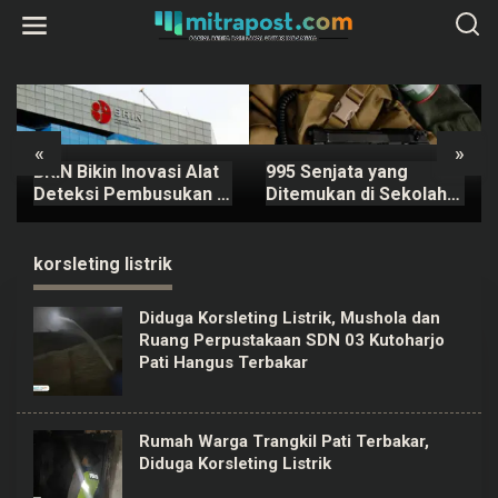
L
e
w
a
t
i
k
e
k
«
»
o
BRIN Bikin Inovasi Alat
995 Senjata yang
n
t
Deteksi Pembusukan di
Ditemukan di Sekolah
e
Ompreng MBG
Swasta Pondok Pinang
n
Dipastikan Berizin
Resmi
korsleting listrik
Diduga Korsleting Listrik, Mushola dan
Ruang Perpustakaan SDN 03 Kutoharjo
Pati Hangus Terbakar
Rumah Warga Trangkil Pati Terbakar,
Diduga Korsleting Listrik