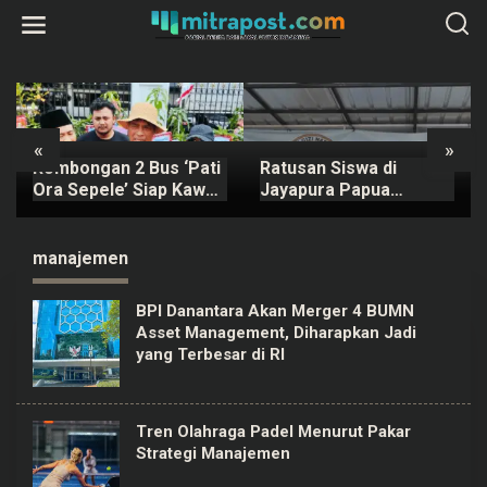
L
e
w
a
t
i
k
e
k
«
»
o
Rombongan 2 Bus ‘Pati
Ratusan Siswa di
n
t
Ora Sepele’ Siap Kawal
Jayapura Papua
e
Sidang Sudewo Senin
Keracunan MBG, Kepala
n
Mendatang
SPPG Dicopot BGN
manajemen
BPI Danantara Akan Merger 4 BUMN
Asset Management, Diharapkan Jadi
yang Terbesar di RI
Tren Olahraga Padel Menurut Pakar
Strategi Manajemen