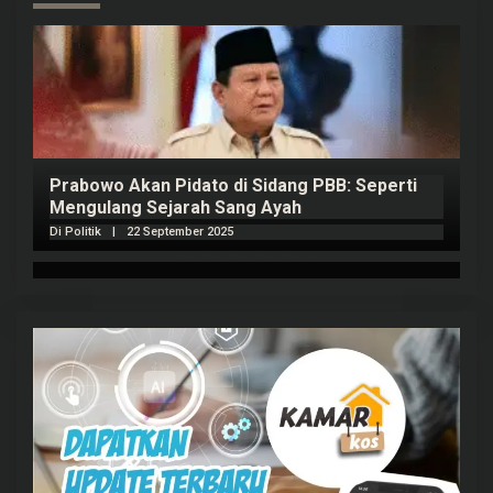
Prabowo Akan Pidato di Sidang PBB: Seperti
H
Mengulang Sejarah Sang Ayah
m
Di Politik
|
22 September 2025
Di 