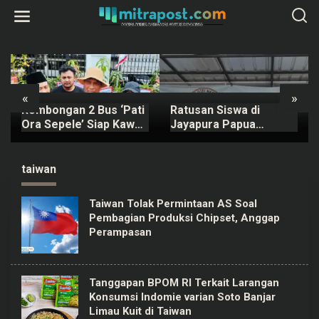
L
e
w
a
t
i
k
e
k
«
»
o
Rombongan 2 Bus ‘Pati
Ratusan Siswa di
n
t
Ora Sepele’ Siap Kawal
Jayapura Papua
e
Sidang Sudewo Senin
Keracunan MBG, Kepala
n
Mendatang
SPPG Dicopot BGN
taiwan
Taiwan Tolak Permintaan AS Soal
Pembagian Produksi Chipset, Anggap
Perampasan
Tanggapan BPOM RI Terkait Larangan
Konsumsi Indomie varian Soto Banjar
Limau Kuit di Taiwan