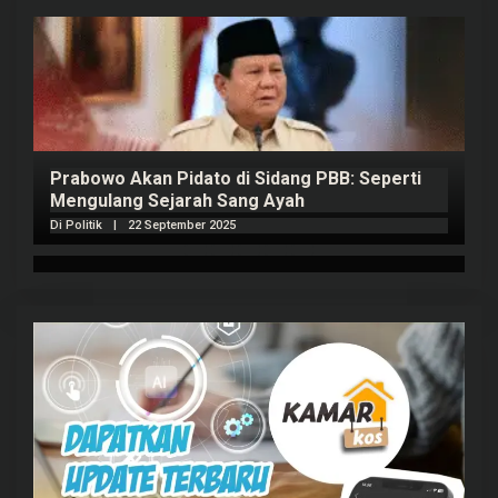
Prabowo Akan Pidato di Sidang PBB: Seperti
H
Mengulang Sejarah Sang Ayah
m
Di Politik
|
22 September 2025
Di 