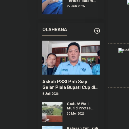
Terluka dalam
Insiden
27 Juli 2026
Ambruknya
Tribun Laga
Kejurnas Drift
2026 di
Purwokerto
OLAHRAGA
Askab PSSI Pati Siap
Gelar Piala Bupati Cup di
Bulan September
8 Juli 2026
Gaduh! Wali
Murid Protes
Regulasi Popda
30 Mei 2026
Sepak Bola Pati
Diduga Dilanggar
Salah Satu Tim
Belasan Tim Ikuti