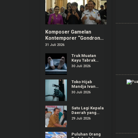
Komposer Gamelan
Kontemporer “Gondrong”
Gunarto Ditunjuk sebagai
31 Juli 2026
Ambassador SIPA 2026
Truk Muatan
Kayu Tabrak
Warung dan
30 Juli 2026
Mobil di
Ajibarang
Banyumas, 1
Toko Hijab
Orang Tewas
Mandja Ivan
Gunawan di
30 Juli 2026
Purwokerto
Selatan Dibobol
Maling
Satu Lagi Kepala
Daerah yang
Terjaring OTT
29 Juli 2026
KPK, Kali Ini
Bupati Pemalang
Puluhan Orang