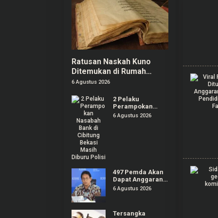
Ratusan Naskah Kuno
Ditemukan di Rumah
Kosong Wilayah Boyolali
6 Agustus 2026
2 Pelaku
Perampokan
Nasabah Bank di
6 Agustus 2026
Cibitung Bekasi
Masih Diburu
Polisi
497 Pemda Akan
Dapat Anggaran
Rp20,5 T untuk
6 Agustus 2026
Bayar Gaji ASN
Daerah
Tersangka