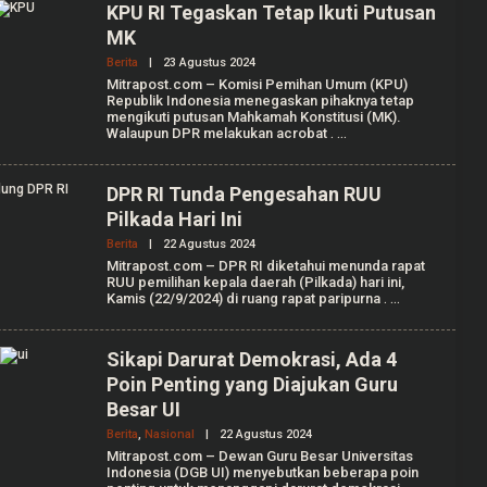
K
KPU RI Tegaskan Tetap Ikuti Putusan
S
MK
I
Berita
|
23 Agustus 2024
O
L
Mitrapost.com – Komisi Pemihan Umum (KPU)
E
Republik Indonesia menegaskan pihaknya tetap
H
mengikuti putusan Mahkamah Konstitusi (MK).
R
Walaupun DPR melakukan acrobat
.
E
D
A
K
DPR RI Tunda Pengesahan RUU
S
Pilkada Hari Ini
I
Berita
|
22 Agustus 2024
O
L
Mitrapost.com – DPR RI diketahui menunda rapat
E
RUU pemilihan kepala daerah (Pilkada) hari ini,
H
Kamis (22/9/2024) di ruang rapat paripurna
.
R
E
D
A
Sikapi Darurat Demokrasi, Ada 4
K
Poin Penting yang Diajukan Guru
S
I
Besar UI
Berita
,
Nasional
|
22 Agustus 2024
O
L
Mitrapost.com – Dewan Guru Besar Universitas
E
Indonesia (DGB UI) menyebutkan beberapa poin
H