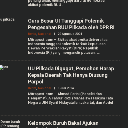
penting untuk menanggapi darurat demokrasi
R
akibat polemik RUU
.
E
D
A
K
Guru Besar UI Tanggapi Polemik
S
Pengesahan RUU Pilkada oleh DPR RI
I
Berita
,
Nasional
|
22 Agustus 2024
O
L
Mitrapost.com – Sivitas akademika Universitas
E
Indonesia tanggapi polemik terkait keputusan
H
Dewan Perwakilan Rakyat (DPR) Republik
R
Indonesia (RI) yang menganulir putusan
.
E
D
A
K
UU Pilkada Digugat, Pemohon Harap
S
Kepala Daerah Tak Hanya Diusung
I
Parpol
Berita
,
Nasional
|
3 Juli 2024
O
L
Mitrapost.com – Ahmad Farisi (Peneliti dan
E
Pengamat), A Fahrur Rozi (Mahasiswa Hukum Tata
H
Negara UIN Syarif Hidayatullah Jakarta), dan Abdul
.
R
E
D
A
K
Kelompok Buruh Bakal Ajukan
S