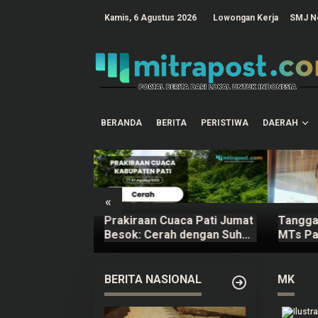
L
e
tutup
Kamis, 6 Agustus 2026
Lowongan Kerja
SMJ N
w
a
t
i
k
e
k
o
n
t
BERANDA
BERITA
PERISTIWA
DAERAH
e
n
«
aripurnakan
Prakiraan Cuaca Pati Jumat
Tanggap
erubahan KUA-
Besok: Cerah dengan Suhu
MTs Pa
Tahun 2026
Capai 31 °C
Mengut
BERITA NASIONAL
MK