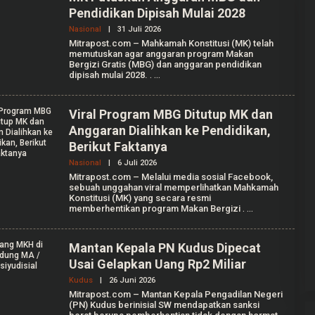
Pendidikan Dipisah Mulai 2028
Nasional
|
31 Juli 2026
O
L
Mitrapost.com – Mahkamah Konstitusi (MK) telah
E
memutuskan agar anggaran program Makan
H
Bergizi Gratis (MBG) dan anggaran pendidikan
A
dipisah mulai 2028.
.
G
R
I
A
Viral Program MBG Ditutup MK dan
N
Anggaran Dialihkan ke Pendidikan,
T
I
Berikut Faktanya
K
A
Nasional
|
6 Juli 2026
O
F
L
Mitrapost.com – Melalui media sosial Facebook,
A
E
sebuah unggahan viral memperlihatkan Mahkamah
L
H
L
Konstitusi (MK) yang secara resmi
A
E
memberhentikan program Makan Bergizi
.
U
N
L
T
I
A
Mantan Kepala PN Kudus Dipecat
A
Usai Gelapkan Uang Rp2 Miliar
N
I
Kudus
|
26 Juni 2026
O
S
L
S
Mitrapost.com – Mantan Kepala Pengadilan Negeri
E
A
(PN) Kudus berinisial SW mendapatkan sanksi
H
P