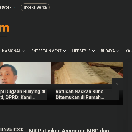
etwork
Indeks Berita
NASIONAL
ENTERTAINMENT
LIFESTYLE
BUDAYA
KAJ
»
i Dugaan Bullying di
Ratusan Naskah Kuno
2
ti, DPRD: Kami
Ditemukan di Rumah
N
uk Perbuatan Itu
Kosong Wilayah Boyolali
B
MK Putuskan Anggaran MBG dan