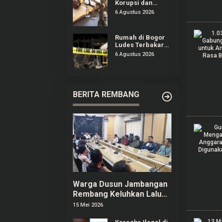
Korupsi dan
TPPU Febrie
6 Agustus 2026
Adriansyah
Masih Terima
Gaji 50 Persen
Rumah di Bogor
Ludes Terbakar
Buntut Cekcok
6 Agustus 2026
Pasutri, Kerugian
Hingga Rp150
Juta
BERITA REMBANG
Warga Dusun Jambangan
Rembang Keluhkan Lalu
Lintas dan Limbah SPPG
15 Mei 2026