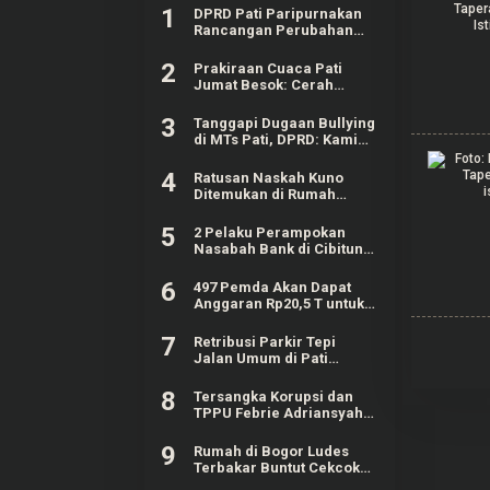
1
DPRD Pati Paripurnakan
Rancangan Perubahan
KUA-PPAS APBD Tahun
2026
2
Prakiraan Cuaca Pati
Jumat Besok: Cerah
dengan Suhu Capai 31 °C
3
Tanggapi Dugaan Bullying
di MTs Pati, DPRD: Kami
Mengutuk Perbuatan Itu
4
Ratusan Naskah Kuno
Ditemukan di Rumah
Kosong Wilayah Boyolali
5
2 Pelaku Perampokan
Nasabah Bank di Cibitung
Bekasi Masih Diburu
Polisi
6
497 Pemda Akan Dapat
Anggaran Rp20,5 T untuk
Bayar Gaji ASN Daerah
7
Retribusi Parkir Tepi
Jalan Umum di Pati
Sentuh 60 Persen dari
Target Rp625 Juta
8
Tersangka Korupsi dan
TPPU Febrie Adriansyah
Masih Terima Gaji 50
Persen
9
Rumah di Bogor Ludes
Terbakar Buntut Cekcok
Pasutri, Kerugian Hingga