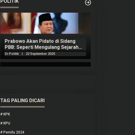
POLITIK
Prabowo Akan Pidato di Sidang
Hitungan Harta 
PBB: Seperti Mengulang Sejarah
Sahroni menurut
Sang Ayah
Di Politik
|
22 September 2025
Di Politik
|
1 Septembe
TAG PALING DICARI
#
KPK
#
KPU
#
Pemilu 2024