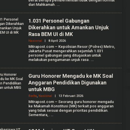
berat berupa pemberhentian tidak dengan hormat
A
U
dari Mahkamah
.
G
T
R
R
I
I
A
1.031 Personel Gabungan
N
Dikerahkan untuk Amankan Unjuk
T
I
Rasa BEM UI di MK
K
A
Gerindra Tuding Ketua Pansus ‘Ada
Nasional
|
8 April 2026
O
F
Main’ dengan Masyarakat Pati
L
Mitrapost.com – Kepolisian Resor (Polres) Metro,
A
E
Bersatu
Jakarta Pusat mengerahkan sejumlah 1.031
L
Di Pati, Politik
|
25 September 2025
H
L
personel gabungan yang ditugaskan untuk
A
E
melakukan pengamanan unjuk rasa
.
U
N
L
T
I
A
Guru Honorer Mengadu ke MK Soal
A
Anggaran Pendidikan Digunakan
N
I
untuk MBG
S
S
Berita
,
Nasional
|
13 Februari 2026
O
A
L
Mitrapost.com – Seorang guru honorer mengadu
P
E
ke Makamah Konstitusi (MK) terkait pos anggaran
U
H
T
yang tidak sesuai dengan prioritas pendidikan.
A
R
Sementara,
.
N
I
I
S
Y