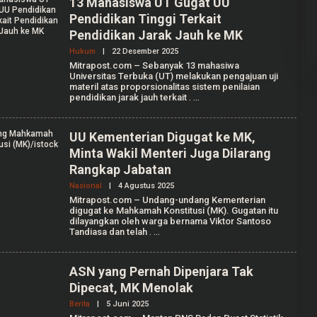
13 Mahasiswa UT Gugat UU
A
Pendidikan Tinggi Terkait
G
U
Pendidikan Jarak Jauh ke MK
S
T
Hukum
|
22 Desember 2025
O
I
L
Mitrapost.com – Sebanyak 13 mahasiwa
E
Universitas Terbuka (UT) melakukan pengajuan uji
H
materil atas proporsionalitas sistem penilaian
A
pendidikan jarak jauh terkait
.
U
L
I
A
UU Kementerian Digugat ke MK,
A
Minta Wakil Menteri Juga Dilarang
N
I
Rangkap Jabatan
S
S
Nasional
|
4 Agustus 2025
O
A
L
Mitrapost.com – Undang-undang Kementerian
P
E
digugat ke Mahkamah Konstitusi (MK). Gugatan itu
U
H
T
dilayangkan oleh warga bernama Viktor Santoso
A
R
Tandiasa dan telah
.
G
I
R
I
A
ASN yang Pernah Dipenjara Tak
N
Dipecat, MK Menolak
T
I
Berita
|
5 Juni 2025
O
K
L
A