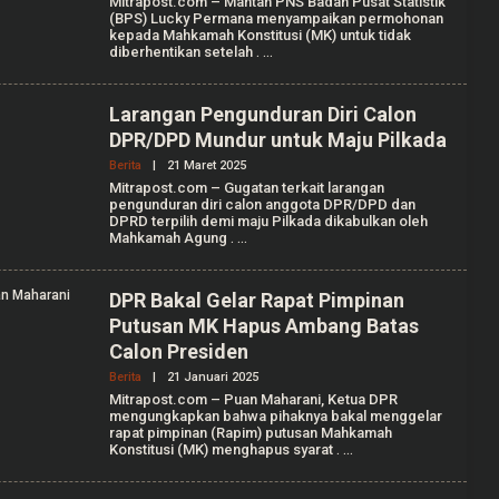
Mitrapost.com – Mantan PNS Badan Pusat Statistik
E
F
(BPS) Lucky Permana menyampaikan permohonan
H
A
kepada Mahkamah Konstitusi (MK) untuk tidak
R
L
diberhentikan setelah
.
E
L
D
E
A
N
K
T
Larangan Pengunduran Diri Calon
S
DPR/DPD Mundur untuk Maju Pilkada
I
Berita
|
21 Maret 2025
O
L
Mitrapost.com – Gugatan terkait larangan
E
pengunduran diri calon anggota DPR/DPD dan
H
DPRD terpilih demi maju Pilkada dikabulkan oleh
E
Mahkamah Agung
.
R
I
K
A
DPR Bakal Gelar Rapat Pimpinan
C
Putusan MK Hapus Ambang Batas
H
A
Calon Presiden
I
R
Berita
|
21 Januari 2025
O
U
L
Mitrapost.com – Puan Maharani, Ketua DPR
N
E
mengungkapkan bahwa pihaknya bakal menggelar
H
rapat pimpinan (Rapim) putusan Mahkamah
R
Konstitusi (MK) menghapus syarat
.
E
D
A