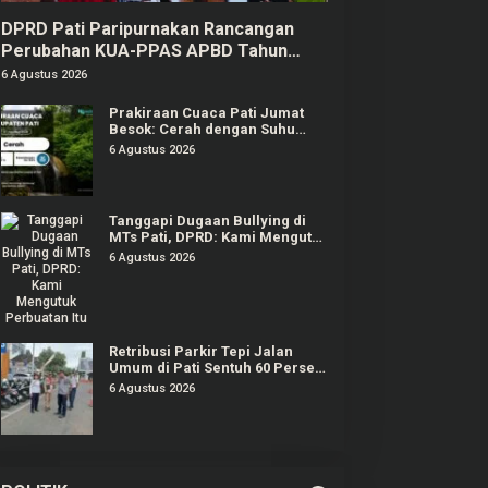
DPRD Pati Paripurnakan Rancangan
Perubahan KUA-PPAS APBD Tahun
2026
6 Agustus 2026
Prakiraan Cuaca Pati Jumat
Besok: Cerah dengan Suhu
Capai 31 °C
6 Agustus 2026
Tanggapi Dugaan Bullying di
MTs Pati, DPRD: Kami Mengutuk
Perbuatan Itu
6 Agustus 2026
Retribusi Parkir Tepi Jalan
Umum di Pati Sentuh 60 Persen
dari Target Rp625 Juta
6 Agustus 2026