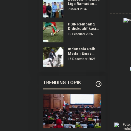
Liga Ramadan
2026 di Stadion
7 Maret 2026
Joyokusumo Pati
PSIR Rembang
Didiskualifikasi
dari Liga 4
19 Februari 2026
Jateng,
Manajemen
Surati Erick
Indonesia Raih
Thohir
Medali Emas
Olahraga
18 Desember 2025
Equestrian
Pertama Kali di
Ajang SEA Games
TRENDING TOPIK