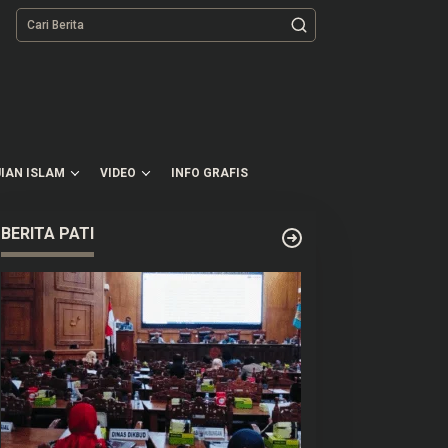
tutup
IAN ISLAM
VIDEO
INFO GRAFIS
BERITA PATI
 Pelaku Perampokan
497 Pemda Akan Dapat
asabah Bank di Cibitung
Anggaran Rp20,5 T untuk
ekasi Masih Diburu Polisi
Bayar Gaji ASN Daerah