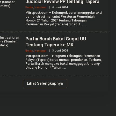
I
Judicial Review PP tentang Tapera
Berita
,
Nasional
|
6 Juni 2024
O
L
Mitrapost.com – Kelompok buruh menggelar aksi
E
demonstrasi menuntut Peraturan Pemerintah
H
Nomor 21 Tahun 2024 tentang Tabungan
R
Perumahan Rakyat (Tapera) dicabut.
.
E
D
A
K
Partai Buruh Bakal Gugat UU
S
Tentang Tapera ke MK
I
Berita
,
Nasional
|
3 Juni 2024
O
L
Mitrapost.com – Program Tabungan Perumahan
E
Rakyat (Tapera) terus menuai penolakan. Terbaru,
H
Partai Buruh mengaku bakal menggugat Undang-
R
Undang Nomor 4 Tahun
.
E
D
A
K
Lihat Selengkapnya
S
I