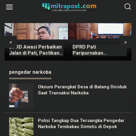
L
e
w
a
t
i
k
e
k
«
»
o
DPRD Awasi Perbaikan
DPRD Pati
n
t
Jalan di Pati, Pastikan
Paripurnakan
e
Kualitas
Rancangan Perubahan
n
KUA-PPAS APBD Tahun
2026
pengedar narkoba
Oknum Perangkat Desa di Batang Diciduk
Saat Transaksi Narkoba
Polisi Tangkap Dua Tersangka Pengedar
Narkoba Tembakau Sintetis di Depok