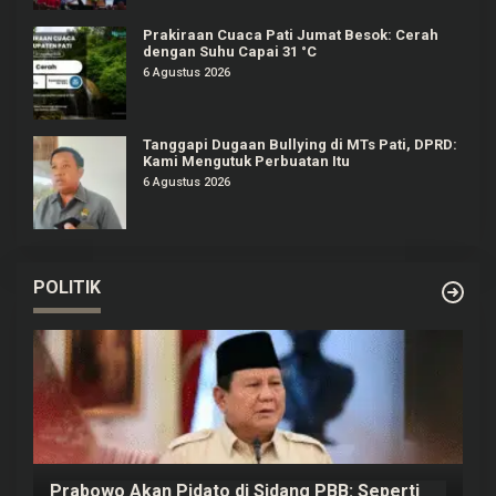
Prakiraan Cuaca Pati Jumat Besok: Cerah
dengan Suhu Capai 31 °C
6 Agustus 2026
Tanggapi Dugaan Bullying di MTs Pati, DPRD:
Kami Mengutuk Perbuatan Itu
6 Agustus 2026
POLITIK
Prabowo Akan Pidato di Sidang PBB: Seperti
H