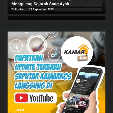
Mengulang Sejarah Sang Ayah
m
Di Politik
|
22 September 2025
Di 