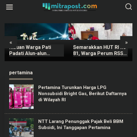
L
e
w
a
t
i
k
e
k
«
»
o
Ribuan Warga Pati
Semarakkan HUT RI ke-
n
t
Padati Alun-alun
81, Warga Perum RSS
e
Saksikan Festival Adhi
Sidokerto Pati Gelar
n
Loka 2026
Berbagai Lomba
pertamina
Pertamina Turunkan Harga LPG
Nonsubsidi Bright Gas, Berikut Daftarnya
di Wilayah RI
NTT Larang Penunggak Pajak Beli BBM
Subsidi, Ini Tanggapan Pertamina