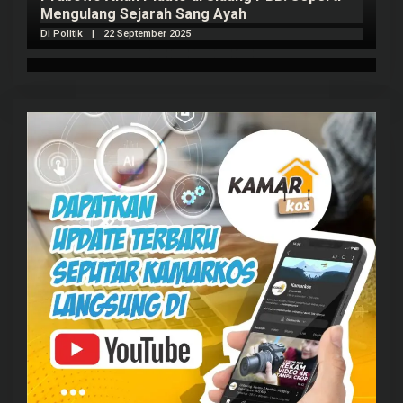
Mengulang Sejarah Sang Ayah
m
Di Politik
|
22 September 2025
Di 